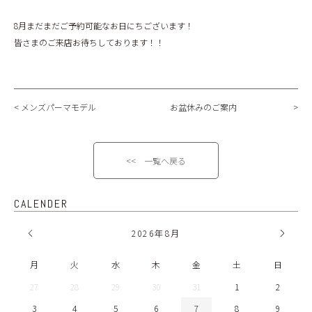
8月まだまだご予約可能なお日にちございます！
皆さまのご来店お待ちしております！！
メンズパーマモデル
お盆休みのご案内
<< 一覧へ戻る
CALENDER
2026
年
8月
月
火
水
木
金
土
日
27
28
29
30
31
1
2
3
4
5
6
7
8
9