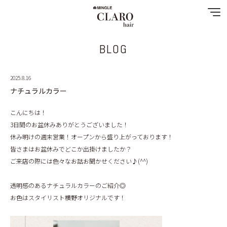
BLOG
NEWS
2025.8.16
MENU
ナチュラルカラー
SHOP&STAFF
こんにちは！
3日間のお盆休みありがとうございました！
COUPON
休み明けの週末営業！オープンから盛り上がっております！
皆さまはお盆休みでどこか出掛けましたか？
GALLERY
ご来店の際には色々なお話お聞かせください♪(^^)
SPECIAL MENU
透明感のあるナチュラルカラーのご紹介◎
お色はスタイリスト横野オリジナルです！
RECRUIT